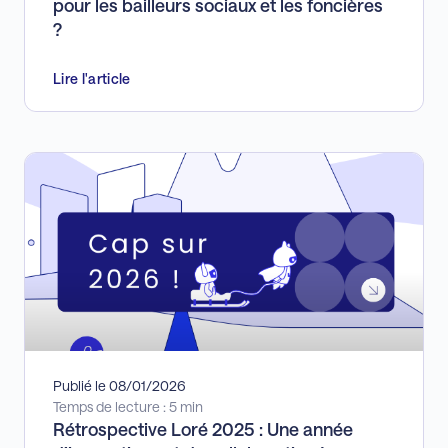
pour les bailleurs sociaux et les foncières
TASCOM
TASS
?
TAXE FONCIÈRE
TEOM
TSB
Lire l'article
WIM
Publié le 08/01/2026
Temps de lecture : 5 min
Rétrospective Loré 2025 : Une année