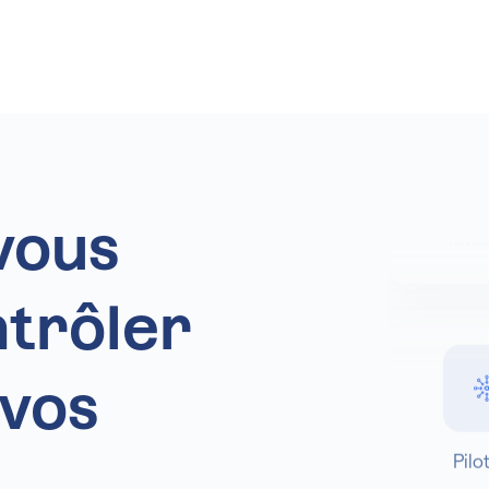
Ana
vous
Prévis
trôler
 vos
Pilo