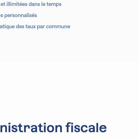
 et illimitées dans le temps
os personnalisés
matique des taux par commune
Tableau de bord
ionnel
Analyse
Prévisionnel
tage
nistration fiscale
Prévisionnel