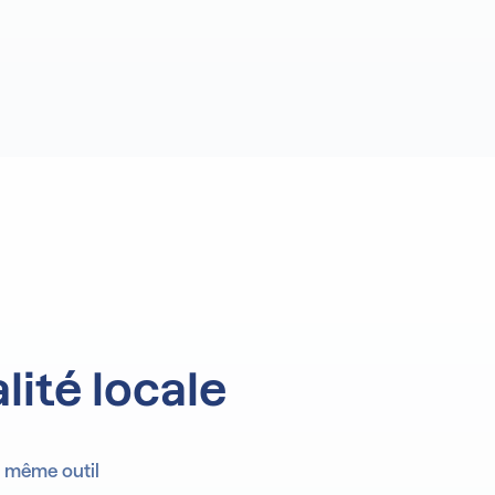
Prévisionnel
tage
Prévisionnel
lité locale
Comptabilité
lyse
Comptabilité
t même outil