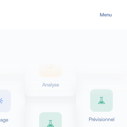
Comptabilité
lyse
Menu
Tableau de bord
ionnel
Analyse
Prévisionnel
tage