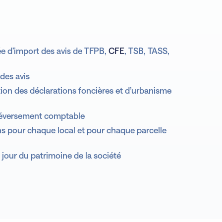
ée d’import des avis de TFPB,
CFE
, TSB, TASS,
Tableau de bord
ionnel
 des avis
Analyse
ion des déclarations foncières et d’urbanisme
déversement comptable
ns pour chaque local et pour chaque parcelle
 jour du patrimoine de la société
Prévisionnel
tage
Prévisionnel