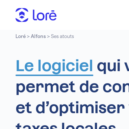
Loré
>
Alfons
>
Ses atouts
Le
logiciel
qui 
permet de con
et d’optimiser
taxes locales