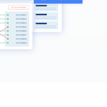
Prévisionnel
tage
Prévisionnel
Comptabilité
lyse
Comptabilité
Tableau de bord
ionnel