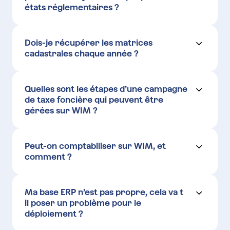
états réglementaires ?
DIS (Dossier Individuel de
Situation)
extrayant
automatiquement
Dois-je récupérer les matrices
cadastrales chaque année ?
récupère les matrices cadastrales
lors de la campagne fiscale initiale
Quelles sont les étapes d’une campagne
de taxe foncière qui peuvent être
gérées sur WIM ?
WIM accompagne
l’ensemble du
processus de gestion de la taxe foncière
,
depuis l’import des données jusqu’à la
Peut-on comptabiliser sur WIM, et
clôture de la campagne. Voici les
comment ?
WIM s’interface avec VISIAL
principales étapes prises en charge par la
pour générer le prévisionnel TFPB
paramétrage ou
solution :
la récupération de votre plan comptable
Ma base ERP n’est pas propre, cela va t
Import de vos données patrimoniales
il poser un problème pour le
(ERP)
déploiement ?
Import des invariants cadastraux
visualisation et l’export