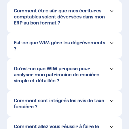
(données fiscales)
des écritures générées.
Rapprochement des données ci-dessus
Comment être sûr que mes écritures
(automatiquement ou manuellement)
comptables soient déversées dans mon
Import, centralisation et gestion des avis
de taxe foncière et de leur mode de
ERP au bon format ?
paiement
Comptabilisation
Analyse & reporting
Est-ce que WIM gère les dégrèvements
Clôture de la campagne
astuces
?
lors de l’import de l’ERP pour que celui-ci
soit le plus exhaustif possible
Qu’est-ce que WIM propose pour
analyser mon patrimoine de manière
simple et détaillée ?
suivre, analyser et exploiter les
résultats issus de votre ERP
Comment sont intégrés les avis de taxe
foncière ?
Comment allez vous réussir à faire le