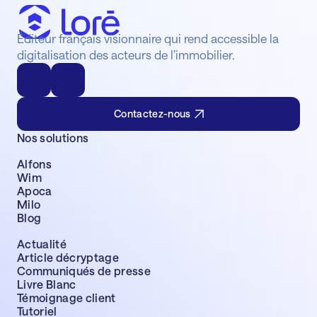
Les
données de l’administration fiscale
logements futurs).
(invariants cadastraux à travers les
Simulateur de projet immobilier
: pour
matrices cadastrales ou GMBI).
Éditeur français visionnaire qui rend accessible la
vous accompagner dans vos projets de
construction ou de transformation d’un
digitalisation des acteurs de l’immobilier.
bien immobilier pour estimer vos futures
charges.
Contactez-nous
Nos solutions
Alfons
Wim
Apoca
Milo
Blog
Actualité
Article décryptage
Communiqués de presse
Livre Blanc
Témoignage client
Tutoriel