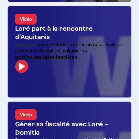
Vidéo
Loré part à la rencontre
d’Aquitanis
Aquitanis
, client historique bordelais nous explique
comment Wim l’aide à digitaliser sa
gestion des taxes foncières
Vidéo
Gérer sa fiscalité avec Loré –
Domitia