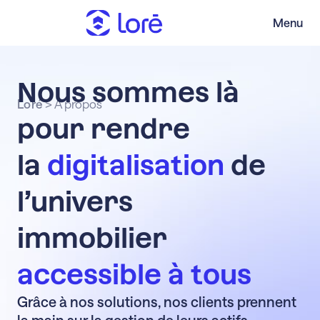
Menu
Nous
sommes
là
Loré
>
À propos
pour
rendre
la
digitalisation
de
l’univers
immobilier
accessible
à
tous
Grâce à nos solutions, nos clients prennent