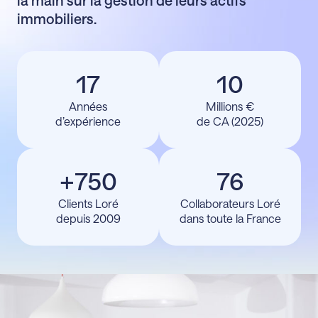
la main sur la gestion de leurs actifs
immobiliers.
1
7
1
0
Années
Millions €
d’expérience
de CA (2025)
+
7
5
0
7
6
Clients Loré
Collaborateurs Loré
depuis 2009
dans toute la France