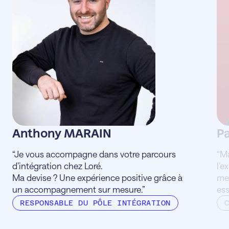
Anthony MARAIN
P
“Je vous accompagne dans votre parcours
“Ma
d’intégration chez Loré.
l’e
Ma devise ? Une expérience positive grâce à
mei
un accompagnement sur mesure.”
ess
RESPONSABLE DU PÔLE INTÉGRATION