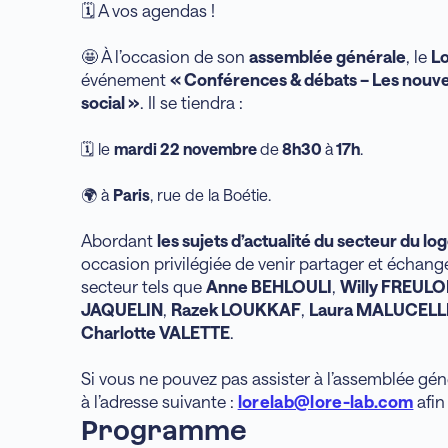
🗓️ A vos agendas !
🤩 À l’occasion de son
assemblée générale
, le
Lo
événement
« Conférences & débats – Les nouve
social »
. Il se tiendra :
🗓️ le
mardi 22 novembre
de
8h30
à
17h
.
🌍 à
Paris
, rue de la Boétie.
Abordant
les sujets d’actualité du secteur du lo
occasion privilégiée de venir partager et échang
secteur tels que
Anne BEHLOULI
,
Willy FREUL
JAQUELIN
,
Razek LOUKKAF
,
Laura MALUCELL
Charlotte VALETTE
.
Si vous ne pouvez pas assister à l’assemblée gé
à l’adresse suivante :
lorelab@lore-lab.com
afin
Programme