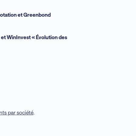
Notation et Greenbond
et WinInvest « Évolution des
nts par société
.