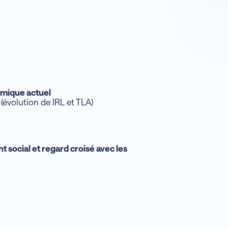
omique actuel
(évolution de IRL et TLA)
 social et regard croisé avec les