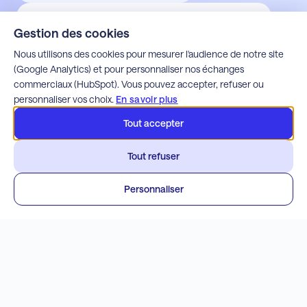
9,1/10
Gestion des cookies
Satisfaction moyenne de l'accompagnement 2025
Nous utilisons des cookies pour mesurer l'audience de notre site
(Google Analytics) et pour personnaliser nos échanges
commerciaux (HubSpot). Vous pouvez accepter, refuser ou
personnaliser vos choix.
En savoir plus
Tout accepter
Tout refuser
Personnaliser
Mentions légales
Politique de confidentialité
Espace client Alfons
Espace client Apoca
Espace client Milo
Espace client Webdette
Espace client Wim