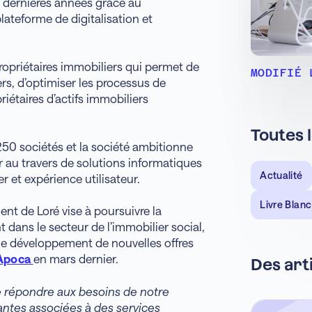
4 dernières années grâce au
teforme de digitalisation et
propriétaires immobiliers qui permet de
MODIFIÉ 
ers, d’optimiser les processus de
iétaires d’actifs immobiliers
Toutes 
250 sociétés et la société ambitionne
r au travers de solutions informatiques
Actualité
r et expérience utilisateur.
Livre Blanc
t de Loré vise à poursuivre la
dans le secteur de l’immobilier social,
t le développement de nouvelles offres
Apoca
en mars dernier.
Des art
e répondre aux besoins de notre
ntes associées à des services