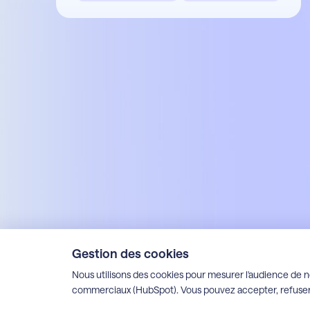
Gestion des cookies
Mentions légales
Politique de confidentialité
Espace client Alfons
Espace client Apoca
E
Nous utilisons des cookies pour mesurer l'audience de n
commerciaux (HubSpot). Vous pouvez accepter, refuser 