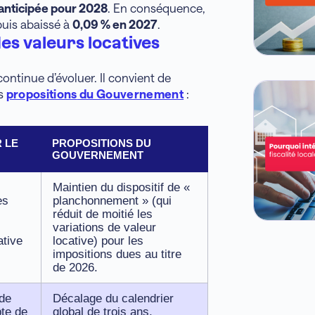
anticipée pour 2028
. En conséquence,
uis abaissé à
0,09 % en 2027
.
es valeurs locatives
continue d’évoluer. Il convient de
es
propositions
du Gouvernement
:
 LE
PROPOSITIONS DU
GOUVERNEMENT
Maintien du dispositif de «
es
planchonnement » (qui
réduit de moitié les
variations de valeur
ative
locative) pour les
impositions dues au titre
de 2026.
 de
Décalage du calendrier
pte de
global de trois ans,