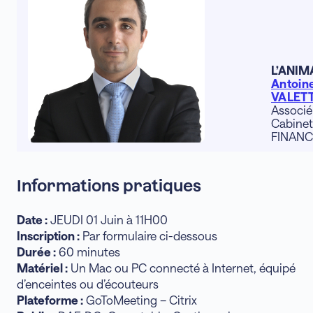
L’
ANIM
Antoin
VALET
Associé
Cabine
FINANC
Informations pratiques
Date :
JEUDI 01 Juin à 11H00
Inscription :
Par formulaire ci-dessous
Durée :
60 minutes
Matériel :
Un Mac ou PC connecté à Internet, équipé
d’enceintes ou d’écouteurs
Plateforme :
GoToMeeting – Citrix