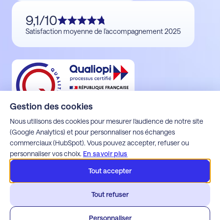
9,1/10
Satisfaction moyenne de l'accompagnement 2025
Gestion des cookies
Nous utilisons des cookies pour mesurer l'audience de notre site
(Google Analytics) et pour personnaliser nos échanges
commerciaux (HubSpot). Vous pouvez accepter, refuser ou
Mentions légales
personnaliser vos choix.
En savoir plus
Politique de confidentialité
Espace client Alfons
Tout accepter
Espace client Apoca
Espace client Milo
Tout refuser
Espace client Webdette
Espace client Wim
Personnaliser