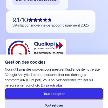
9,1/10
Satisfaction moyenne de l'accompagnement 2025
Gestion des cookies
Nous utilisons des cookies pour mesurer l'audience de notre site
(Google Analytics) et pour personnaliser nos échanges
commerciaux (HubSpot). Vous pouvez accepter, refuser ou
Mentions légales
personnaliser vos choix.
En savoir plus
Politique de confidentialité
Espace client Alfons
Tout accepter
Espace client Apoca
Espace client Milo
Tout refuser
Espace client Webdette