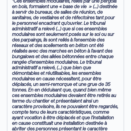
“Ces ensembles modulaires, reliés par une pergola
en bois, formaient une « base de vie » (…) destinée
à servir de bureaux, de salles de réunion, de
sanitaires, de vestiaires et de réfectoires tant pour
le personnel encadrant qu’ouvrier. Le tribunal
administratif a relevé (…) que si ces
ensembles
modulaires sont seulement posés sur le sol ou sur
des parpaings, ils sont reliés à l’ensemble des
réseaux et des scellements en béton ont été
réalisés avec des marches en béton à l’avant des
bungalows et des allées bétonnées entre chaque
rangée d’ensembles modulaires. Le
tribunal
administratif a relevé, (…) que bien que
démontables et réutilisables, les ensembles
modulaires en cause nécessitent, pour être
déplacés, un semi-remorque et une grue de 35
tonnes. En en déduisant que, quand bien même
ces ensembles modulaires devaient être retirés au
terme du chantier et présentaient ainsi un
caractère provisoire, ils ne pouvaient être regardés,
compte tenu de leurs caractéristiques, comme
ayant vocation à être déplacés et que l’installation
en cause constituait une installation destinée à
abriter des personnes présentant le
caractère