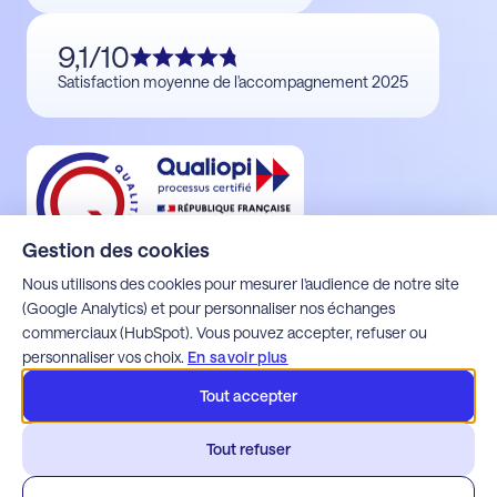
9,1/10
Satisfaction moyenne de l'accompagnement 2025
Gestion des cookies
Nous utilisons des cookies pour mesurer l'audience de notre site
(Google Analytics) et pour personnaliser nos échanges
commerciaux (HubSpot). Vous pouvez accepter, refuser ou
Mentions légales
personnaliser vos choix.
En savoir plus
Politique de confidentialité
Espace client Alfons
Tout accepter
Espace client Apoca
Espace client Milo
Tout refuser
Espace client Webdette
Espace client Wim