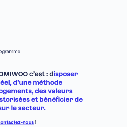
programme
OMIWOO c’est : d
isposer
éel, d’u
ne méthode
logements,
des valeurs
storisées et bénéficier de
ur le secteur.
contactez-nous
!