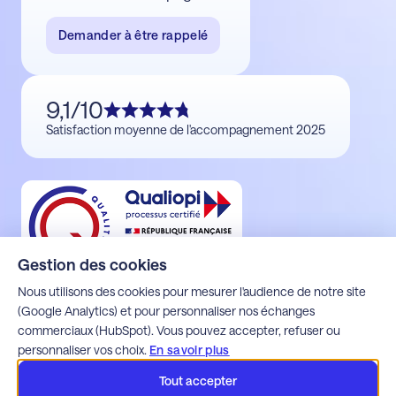
Demander à être rappelé
9,1/10
Satisfaction moyenne de l'accompagnement 2025
Gestion des cookies
Nous utilisons des cookies pour mesurer l'audience de notre site
(Google Analytics) et pour personnaliser nos échanges
commerciaux (HubSpot). Vous pouvez accepter, refuser ou
Mentions légales
personnaliser vos choix.
En savoir plus
Politique de confidentialité
Espace client Alfons
Tout accepter
Espace client Apoca