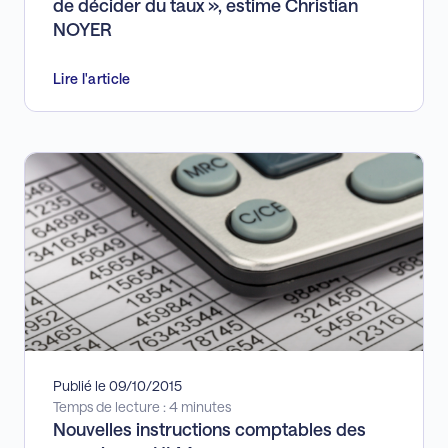
de décider du taux », estime Christian
TASCOM
TASS
NOYER
TAXE FONCIÈRE
TEOM
TSB
Lire l'article
WIM
Publié le 09/10/2015
Temps de lecture : 4 minutes
Nouvelles instructions comptables des