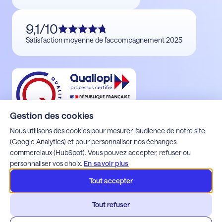
9,1/10
Satisfaction moyenne de l'accompagnement 2025
Gestion des cookies
Nous utilisons des cookies pour mesurer l'audience de notre site
(Google Analytics) et pour personnaliser nos échanges
commerciaux (HubSpot). Vous pouvez accepter, refuser ou
Mentions légales
personnaliser vos choix.
En savoir plus
Politique de confidentialité
Espace client Alfons
Tout accepter
Espace client Apoca
Espace client Milo
Tout refuser
Espace client Webdette
Espace client Wim