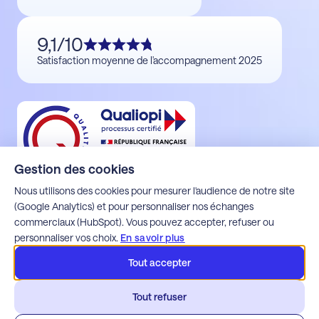
9,1/10
Satisfaction moyenne de l'accompagnement 2025
Gestion des cookies
Nous utilisons des cookies pour mesurer l'audience de notre site
(Google Analytics) et pour personnaliser nos échanges
commerciaux (HubSpot). Vous pouvez accepter, refuser ou
Mentions légales
personnaliser vos choix.
En savoir plus
Politique de confidentialité
Espace client Alfons
Tout accepter
Espace client Apoca
Espace client Milo
Tout refuser
Espace client Webdette